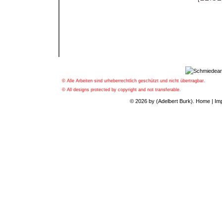
© Alle Arbeiten sind urheberrechtlich geschützt und nicht übertragbar.
© All designs protected by copyright and not transferable.
© 2026 by (Adelbert Burk).
Home
|
Im