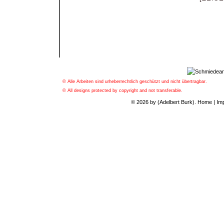
© Alle Arbeiten sind urheberrechtlich geschützt und nicht übertragbar.
© All designs protected by copyright and not transferable.
© 2026 by (Adelbert Burk).
Home
|
Im