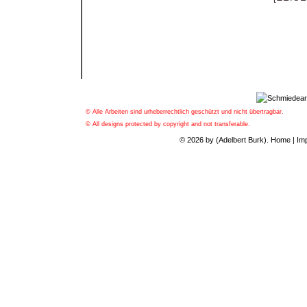
© Alle Arbeiten sind urheberrechtlich geschützt und nicht übertragbar.
© All designs protected by copyright and not transferable.
© 2026 by (Adelbert Burk).
Home
|
Im