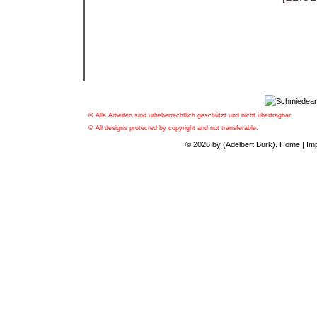
© Alle Arbeiten sind urheberrechtlich geschützt und nicht übertragbar.
© All designs protected by copyright and not transferable.
© 2026 by (Adelbert Burk).
Home
|
Im