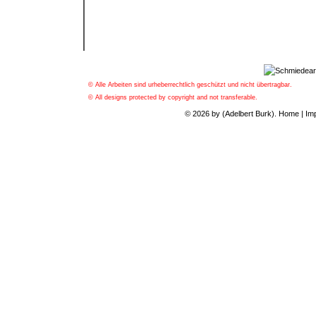
© Alle Arbeiten sind urheberrechtlich geschützt und nicht übertragbar.
© All designs protected by copyright and not transferable.
© 2026 by (Adelbert Burk).
Home
|
Im