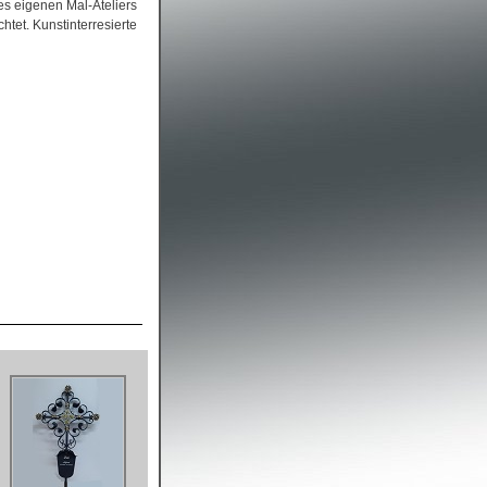
es eigenen Mal-Ateliers
tet. Kunstinterresierte