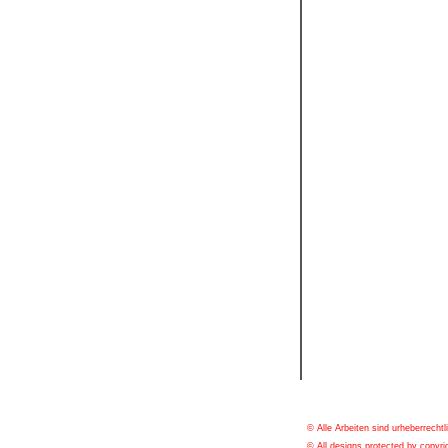
© Alle Arbeiten sind urheberrechtl
© All designs protected by copyrig