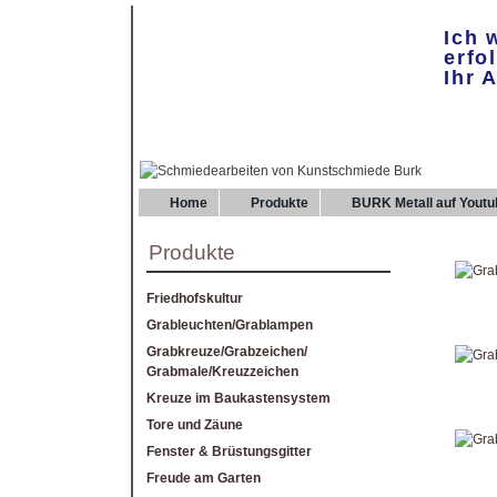
Ich 
erfo
Ihr 
Home
Produkte
BURK Metall auf Youtu
Produkte
Friedhofskultur
Grableuchten/Grablampen
Grabkreuze/Grabzeichen/
Grabmale/Kreuzzeichen
Kreuze im Baukastensystem
Tore und Zäune
Fenster & Brüstungsgitter
Freude am Garten