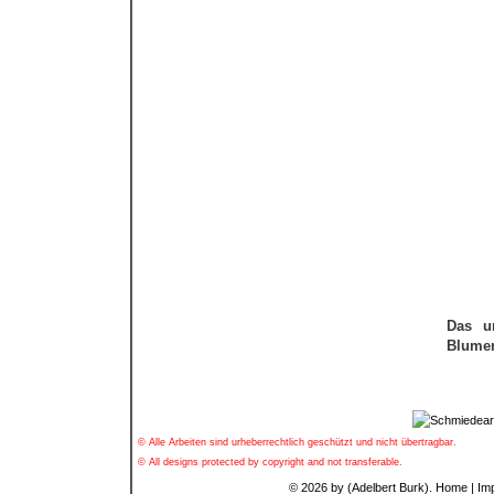
Das u
Blumen
© Alle Arbeiten sind urheberrechtlich geschützt und nicht übertragbar.
© All designs protected by copyright and not transferable.
© 2026 by (Adelbert Burk).
Home
|
Im