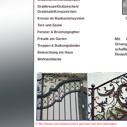
Grabkreuze/Grabzeichen/
Grabmale/Kreuzzeichen
Kreuze im Baukastensystem
Tore und Zäune
Fenster & Brüstungsgitter
Freude am Garten
Mit i
Urneng
Treppen & Balkongeländer
schaf
Beleuchtung am Haus
Hinter
Wohnambiente
© Alle Arbeiten sind urheberrechtlich geschützt und nicht übertragbar.