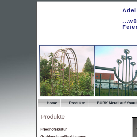
Adel
...w
Feie
Home
Produkte
BURK Metall auf Youtu
Produkte
Friedhofskultur
Grableuchten/Grablampen