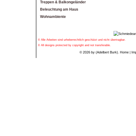
Treppen & Balkongeländer
Beleuchtung am Haus
Wohnambiente
© Alle Arbeiten sind urheberrechtlich geschützt und nicht übertragbar.
© All designs protected by copyright and not transferable.
© 2026 by (Adelbert Burk).
Home
|
Im