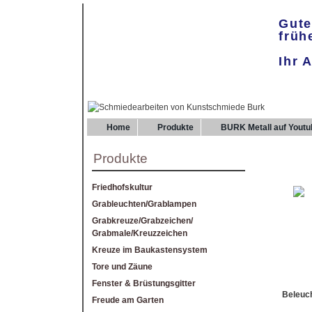
Gute
früh
Ihr 
Home
Produkte
BURK Metall auf Youtu
Produkte
Friedhofskultur
Grableuchten/Grablampen
Grabkreuze/Grabzeichen/
Grabmale/Kreuzzeichen
Kreuze im Baukastensystem
Tore und Zäune
Fenster & Brüstungsgitter
Beleuch
Freude am Garten