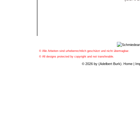
© Alle Arbeiten sind urheberrechtlich geschützt und nicht übertragbar.
© All designs protected by copyright and not transferable.
© 2026 by (Adelbert Burk).
Home
|
Im