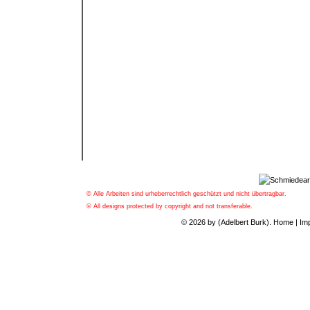
© Alle Arbeiten sind urheberrechtlich geschützt und nicht übertragbar.
© All designs protected by copyright and not transferable.
© 2026 by (Adelbert Burk).
Home
|
Im