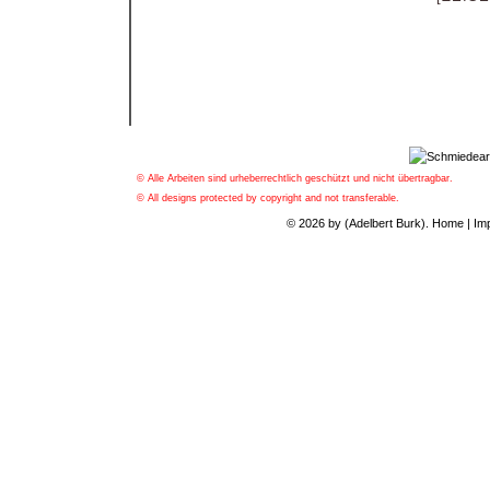
© Alle Arbeiten sind urheberrechtlich geschützt und nicht übertragbar.
© All designs protected by copyright and not transferable.
© 2026 by (Adelbert Burk).
Home
|
Im