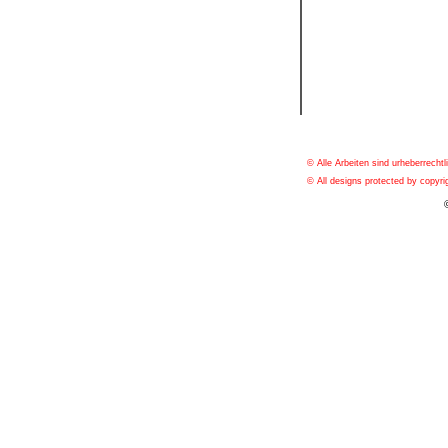
© Alle Arbeiten sind urheberrechtl
© All designs protected by copyrig