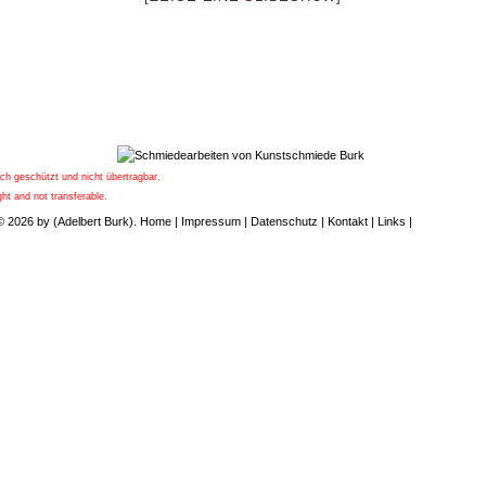
ich geschützt und nicht übertragbar.
ht and not transferable.
© 2026 by (Adelbert Burk).
Home
|
Impressum
|
Datenschutz
|
Kontakt
|
Links
|
UPA-Verlag.d