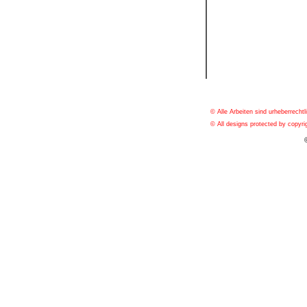
© Alle Arbeiten sind urheberrechtl
© All designs protected by copyrig