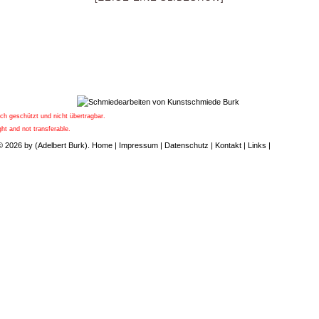
ich geschützt und nicht übertragbar.
ht and not transferable.
© 2026 by (Adelbert Burk).
Home
|
Impressum
|
Datenschutz
|
Kontakt
|
Links
|
UPA-Verlag.d