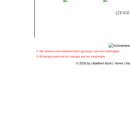
[ZEIG
© Alle Arbeiten sind urheberrechtlich geschützt und nicht übertragbar.
© All designs protected by copyright and not transferable.
© 2026 by (Adelbert Burk).
Home
|
Im