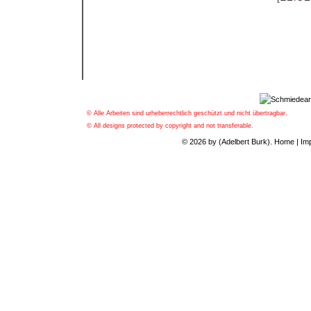
© Alle Arbeiten sind urheberrechtlich geschützt und nicht übertragbar.
© All designs protected by copyright and not transferable.
© 2026 by (Adelbert Burk).
Home
|
Im