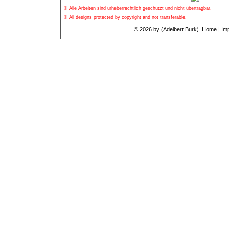
© Alle Arbeiten sind urheberrechtlich geschützt und nicht übertragbar.
© All designs protected by copyright and not transferable.
© 2026 by (Adelbert Burk).
Home
|
Im